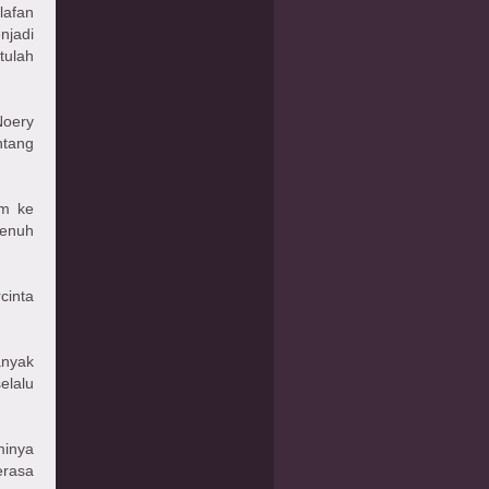
lafan
jadi
tulah
oery
ntang
im ke
 penuh
cinta
anyak
elalu
minya
erasa