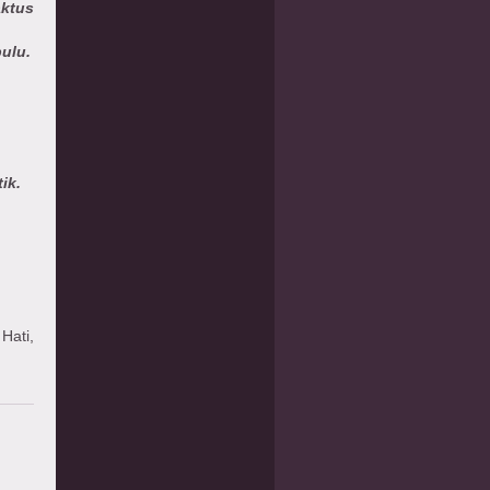
ktus
bulu.
ik.
Hati,