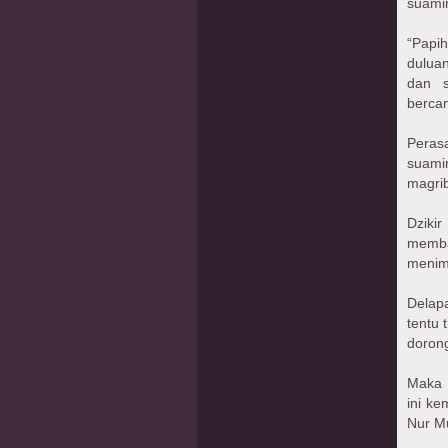
suamin
“Papi
duluan
dan s
berca
Peras
suamin
magri
Dziki
memba
menim
Delapa
tentu 
dorong
Maka 
ini ke
Nur 