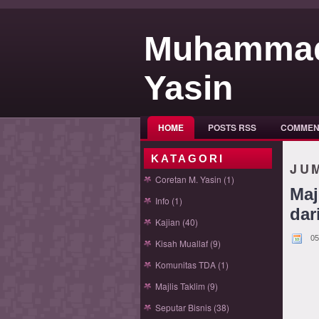
Muhamma
Yasin
HOME
POSTS RSS
COMMEN
KATAGORI
JU
Coretan M. Yasin
(1)
Maj
Info
(1)
dar
Kajian
(40)
05
Kisah Muallaf
(9)
Komunitas TDA
(1)
Majlis Taklim
(9)
Seputar Bisnis
(38)