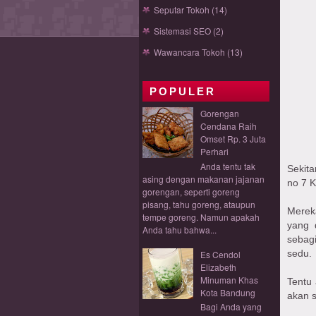
Seputar Tokoh
(14)
Sistemasi SEO
(2)
Wawancara Tokoh
(13)
POPULER
Gorengan
Cendana Raih
Omset Rp. 3 Juta
Perhari
Anda tentu tak
Sekit
asing dengan makanan jajanan
no 7 
gorengan, seperti goreng
pisang, tahu goreng, ataupun
Mereka
tempe goreng. Namun apakah
yang 
Anda tahu bahwa...
sebag
sedu.
Es Cendol
Elizabeth
Minuman Khas
Tentu
Kota Bandung
akan s
Bagi Anda yang