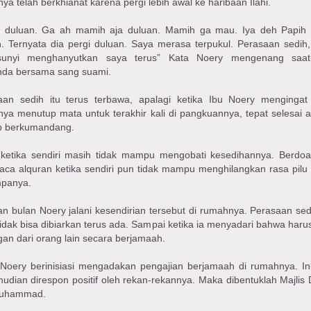
ya telah berkhianat karena pergi lebih awal ke haribaan Ilahi.
h duluan. Ga ah mamih aja duluan. Mamih ga mau. Iya deh Papih
. Ternyata dia pergi duluan. Saya merasa terpukul. Perasaan sedih,
unyi menghanyutkan saya terus” Kata Noery mengenang saat-
nda bersama sang suami.
aan sedih itu terus terbawa, apalagi ketika Ibu Noery mengingat
ya menutup mata untuk terakhir kali di pangkuannya, tepat selesai 
b berkumandang.
r ketika sendiri masih tidak mampu mengobati kesedihannya. Berdo
ca alquran ketika sendiri pun tidak mampu menghilangkan rasa pilu
panya.
n bulan Noery jalani kesendirian tersebut di rumahnya. Perasaan sedi
tidak bisa dibiarkan terus ada. Sampai ketika ia menyadari bahwa haru
an dari orang lain secara berjamaah.
Noery berinisiasi mengadakan pengajian berjamaah di rumahnya. Inis
mudian direspon positif oleh rekan-rekannya. Maka dibentuklah Majlis D
Muhammad.