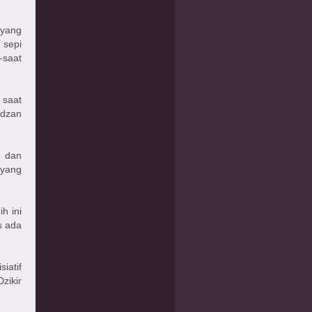
 yang
 sepi
saat
 saat
adzan
a dan
 yang
h ini
s ada
iatif
zikir