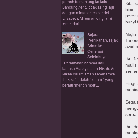
pernah berkunjung ke kota
Kita s
Bandung, tentu tidak asing lagi
bisa 
dengan minuman es cendol
peren
Elizabeth. Minuman dingin ini
bunyi 
terdiri dari...
Sejarah
Majli
Pernikahan, sejak
Tanoe
Adam ke
awal be
Generasi
Setelahnya
Ibu N
Pernikahan berasal dari
majlis
bahasa Arab yaitu an-Nikah. An-
seman
Nikah dalam artian sebenarnya
(hakikat) adalah “ dham ” yang
Hingga
berarti “menghimpit”...
mening
Segal
mengur
serba 
Ibu d
menin