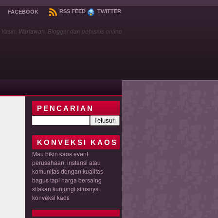
RSS FEED
TWITTER
FACEBOOK
asin, Wartawan, Blogger dan pebisnis online
PENCARIAN
KONVEKSI KAOS
Mau bikin kaos event
perusahaan, instansi atau
komunitas dengan kualitas
bagus tapi harga bersaing
silakan kunjungi situsnya
konveksi kaos