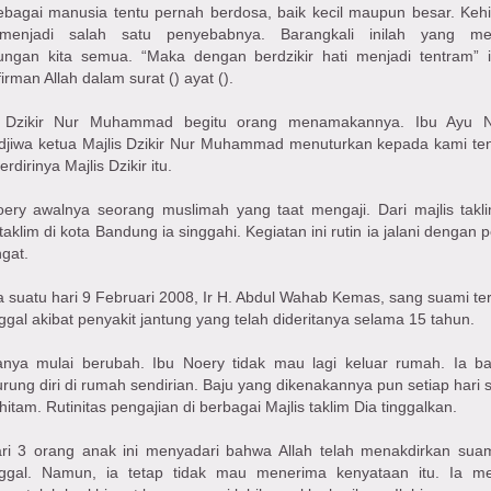
ebagai manusia tentu pernah berdosa, baik kecil maupun besar. Kehi
menjadi salah satu penyebabnya. Barangkali inilah yang men
ungan kita semua. “Maka dengan berdzikir hati menjadi tentram” i
firman Allah dalam surat () ayat ().
s Dzikir Nur Muhammad begitu orang menamakannya. Ibu Ayu N
djiwa ketua Majlis Dzikir Nur Muhammad menuturkan kepada kami te
rdirinya Majlis Dzikir itu.
oery awalnya seorang muslimah yang taat mengaji. Dari majlis takl
 taklim di kota Bandung ia singgahi. Kegiatan ini rutin ia jalani dengan
gat.
 suatu hari 9 Februari 2008, Ir H. Abdul Wahab Kemas, sang suami ter
gal akibat penyakit jantung yang telah dideritanya selama 15 tahun.
anya mulai berubah. Ibu Noery tidak mau lagi keluar rumah. Ia b
ung diri di rumah sendirian. Baju yang dikenakannya pun setiap hari s
hitam. Rutinitas pengajian di berbagai Majlis taklim Dia tinggalkan.
ari 3 orang anak ini menyadari bahwa Allah telah menakdirkan sua
ggal. Namun, ia tetap tidak mau menerima kenyataan itu. Ia m