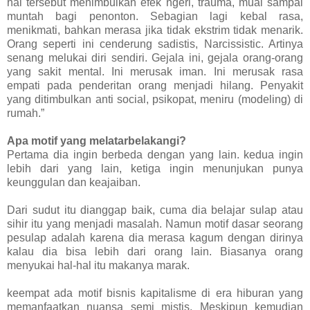
hal tersebut menimbulkan efek ngeri, trauma, mual sampai
muntah bagi penonton. Sebagian lagi kebal rasa,
menikmati, bahkan merasa jika tidak ekstrim tidak menarik.
Orang seperti ini cenderung sadistis, Narcissistic. Artinya
senang melukai diri sendiri. Gejala ini, gejala orang-orang
yang sakit mental. Ini merusak iman. Ini merusak rasa
empati pada penderitan orang menjadi hilang. Penyakit
yang ditimbulkan anti social, psikopat, meniru (modeling) di
rumah.”
Apa motif yang melatarbelakangi?
Pertama dia ingin berbeda dengan yang lain. kedua ingin
lebih dari yang lain, ketiga ingin menunjukan punya
keunggulan dan keajaiban.
Dari sudut itu dianggap baik, cuma dia belajar sulap atau
sihir itu yang menjadi masalah. Namun motif dasar seorang
pesulap adalah karena dia merasa kagum dengan dirinya
kalau dia bisa lebih dari orang lain. Biasanya orang
menyukai hal-hal itu makanya marak.
keempat ada motif bisnis kapitalisme di era hiburan yang
memanfaatkan nuansa semi mistis. Meskipun kemudian