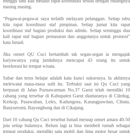
minggu satu kali melalui rapat koordinasi sesuai dengan bidangnya
masing masing.
“Pegawai-pegawai saya terlatih melayani pelanggan. Setiap rabu
kita rapat koordinasi staf pimpinan. Setiap jumat kita rapat
koordinasi staf bagian produksi dan admin. Setiap seminggu dua
kali rapat staf bagian pemasaran dan anggotanya untuk promosi”
kata Ismail.
Jika omset QU Cuci bertambah tak segan-segan ia mengajak
karyawanya yang jumlahnya mencapai 43 orang itu untuk
berekreasi ke tempat wisata.
Sabar dan terus belajar adalah kata kunci suksesnya. Ia akhirnya
melewatai masa-masa sulit itu. Terbukti saat ini Qu Cuci yang
berpusat di Jalan Purnawarman No.37 Garut telah memiliki 10
cabang yang tersebar di Kabupaten Garut diantaranya di Ciledug,
Kerkop, Pasawahan, Leles, Kadungora, Karangpawitan, Cibatu,
Banyuresmi, Bayongbong
dan di
Cikajang.
Dari 10 cabang Qu Cuci tersebut Ismail meraup omset antara 40-50
juta setiap bulannya. Belum lagi ia bisa membeli rumah sebagai
tempat produksi, memiliki satu mobil dan lima motor besar untuk