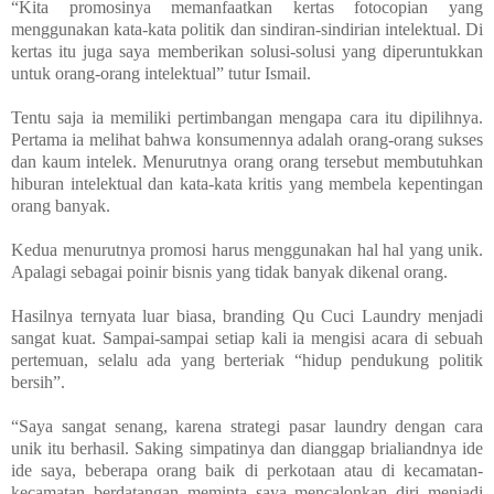
“Kita
promosinya memanfaatkan kertas fotocopian yang
menggunakan kata-kata politik dan sindiran-sindirian intelektual. Di
kertas itu juga saya memberikan solusi-solusi yang diperuntukkan
untuk orang-orang intelektual” tutur Ismail.
Tentu saja ia memiliki pertimbangan mengapa cara itu dipilihnya.
Pertama ia melihat bahwa konsumennya adalah orang-orang sukses
dan kaum intelek. Menurutnya orang orang tersebut membutuhkan
hiburan intelektual dan kata-kata kritis yang membela kepentingan
orang banyak.
Kedua menurutnya promosi harus menggunakan hal hal yang unik.
Apalagi sebagai poinir bisnis yang tidak banyak dikenal orang.
Hasilnya ternyata luar biasa, branding Qu Cuci Laundry menjadi
sangat kuat. Sampai-sampai setiap kali ia mengisi acara di sebuah
pertemuan, selalu ada yang berteriak “hidup pendukung politik
bersih”.
“Saya sangat senang, karena strategi pasar laundry dengan cara
unik itu berhasil. Saking simpatinya dan dianggap brialiandnya ide
ide saya, beberapa orang baik di perkotaan atau di kecamatan-
kecamatan berdatangan meminta saya mencalonkan diri menjadi