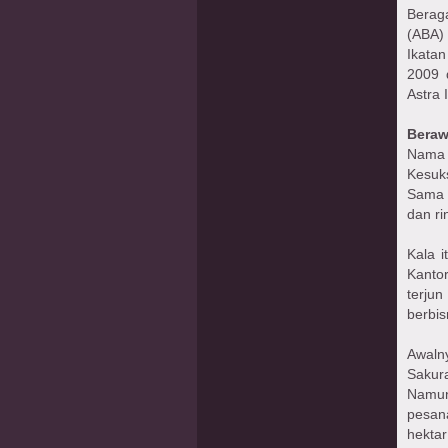
Berag
(ABA)
Ikata
2009 
Astra 
Beraw
Nama 
Kesuks
Sama 
dan ri
Kala 
Kanto
terjun
berbis
Awaln
Sakur
Namun
pesan
hekta