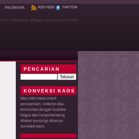
RSS FEED
TWITTER
FACEBOOK
asin, Wartawan, Blogger dan pebisnis online
PENCARIAN
KONVEKSI KAOS
Mau bikin kaos event
perusahaan, instansi atau
komunitas dengan kualitas
bagus tapi harga bersaing
silakan kunjungi situsnya
konveksi kaos