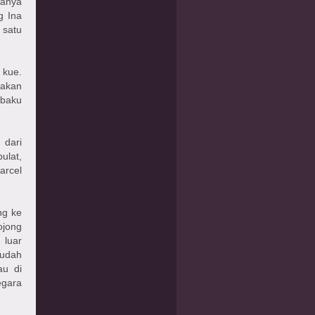
sanya
g Ina
satu
 kue.
yakan
 baku
 dari
lat,
arcel
ng ke
ojong
 luar
sudah
au di
egara