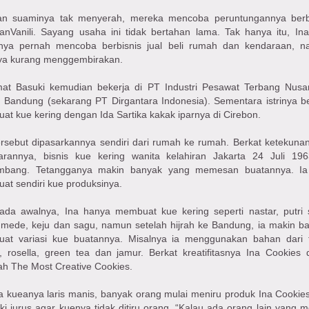
an suaminya tak menyerah, mereka mencoba peruntungannya berb
anVanili. Sayang usaha ini tidak bertahan lama. Tak hanya itu, In
nya pernah mencoba berbisnis jual beli rumah dan kendaraan, 
nya kurang menggembirakan.
at Basuki kemudian bekerja di PT Industri Pesawat Terbang Nusa
 Bandung (sekarang PT Dirgantara Indonesia). Sementara istrinya be
t kue kering dengan Ida Sartika kakak iparnya di Cirebon.
ersebut dipasarkannya sendiri dari rumah ke rumah. Berkat ketekuna
arannya, bisnis kue kering wanita kelahiran Jakarta 24 Juli 196
mbang. Tetangganya makin banyak yang memesan buatannya. Ia
t sendiri kue produksinya.
pada awalnya, Ina hanya membuat kue kering seperti nastar, putri s
t mede, keju dan sagu, namun setelah hijrah ke Bandung, ia makin b
at variasi kue buatannya. Misalnya ia menggunakan bahan dari 
 rosella, green tea dan jamur. Berkat kreatifitasnya Ina Cookies d
ah The Most Creative Cookies.
 kueanya laris manis, banyak orang mulai meniru produk Ina Cookies
ki jurus agar kuenya tidak ditiru orang. “Kalau ada orang lain yang m