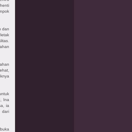
henti
ompok
n dan
letak
itas.
ahan
tahan
ehat,
iknya
untuk
, Ina
a, ia
 dari
mbuka