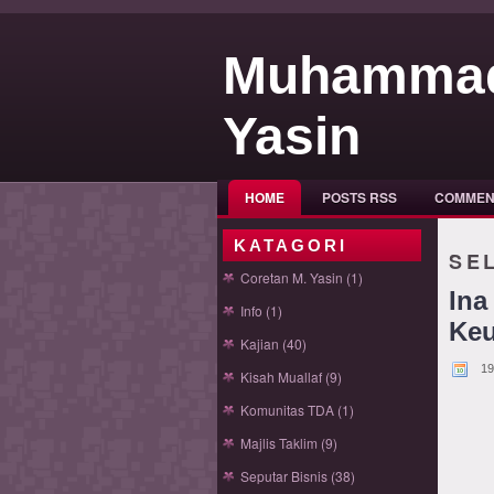
Muhamma
Yasin
HOME
POSTS RSS
COMMEN
KATAGORI
SE
Coretan M. Yasin
(1)
Ina
Info
(1)
Keu
Kajian
(40)
19
Kisah Muallaf
(9)
Komunitas TDA
(1)
Majlis Taklim
(9)
Seputar Bisnis
(38)