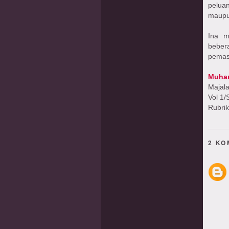
pelua
maupu
Ina m
beber
pemas
Muha
Majal
Vol 1
Rubrik
2 KO