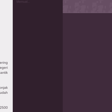
Memuat...
ering
egeri
antik
onjak
sudah
 2500