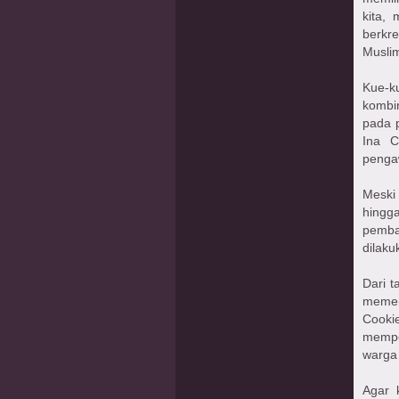
kita,
berkr
Muslim
Kue-ku
kombi
pada 
Ina C
pengaw
Meski
hingg
pemba
dilaku
Dari t
memen
Cooki
mempe
warga 
Agar 