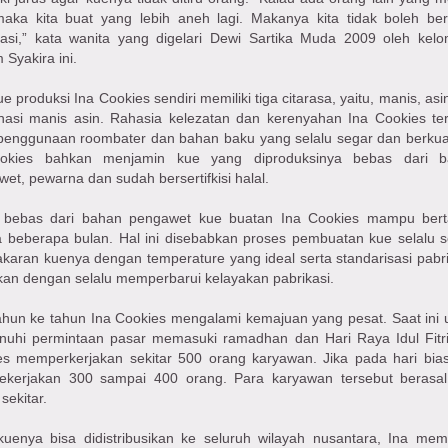
 maka kita buat yang lebih aneh lagi. Makanya kita tidak boleh ber
easi,” kata wanita yang digelari Dewi Sartika Muda 2009 oleh kel
 Syakira ini.
e produksi Ina Cookies sendiri memiliki tiga citarasa, yaitu, manis, asi
nasi manis asin. Rahasia kelezatan dan kerenyahan Ina Cookies ter
penggunaan roombater dan bahan baku yang selalu segar dan berkual
okies bahkan menjamin kue yang diproduksinya bebas dari b
et, pewarna dan sudah bersertifkisi halal.
 bebas dari bahan pengawet kue buatan Ina Cookies mampu ber
a beberapa bulan. Hal ini disebabkan proses pembuatan kue selalu s
karan kuenya dengan temperature yang ideal serta standarisasi pabr
kan dengan selalu memperbarui kelayakan pabrikasi.
ahun ke tahun Ina Cookies mengalami kemajuan yang pesat. Saat ini 
uhi permintaan pasar memasuki ramadhan dan Hari Raya Idul Fitri
es memperkerjakan sekitar 500 orang karyawan. Jika pada hari bias
kerjakan 300 sampai 400 orang. Para karyawan tersebut berasal
sekitar.
kuenya bisa didistribusikan ke seluruh wilayah nusantara, Ina me