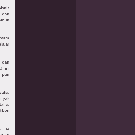
isnis
a dan
namun
ntara
lajar
n dan
3 ini
 pun
alju,
anyak
tahu,
iberi
. Ina
eniru