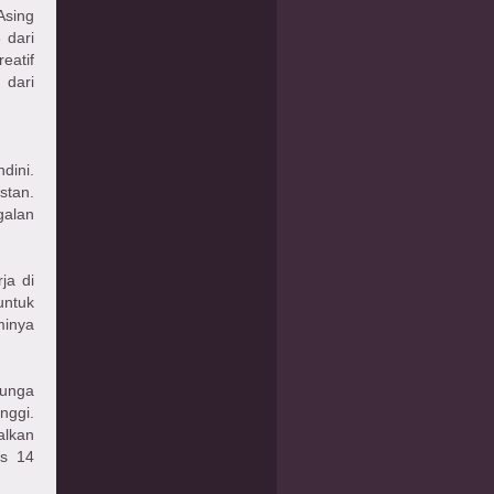
Asing
 dari
eatif
 dari
dini.
stan.
galan
ja di
untuk
minya
Bunga
nggi.
lkan
as 14