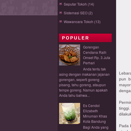
Seputar Tokoh
(14)
Sistemasi SEO
(2)
Wawancara Tokoh
(13)
POPULER
Gorengan
Cendana Raih
Omset Rp. 3 Juta
Perhari
Anda tentu tak
Lebar
asing dengan makanan jajanan
pun b
gorengan, seperti goreng
pisang, tahu goreng, ataupun
mayori
tempe goreng. Namun apakah
denga
Anda tahu bahwa...
Permi
Es Cendol
tingg
Elizabeth
dilaku
Minuman Khas
Kota Bandung
Pada 
Bagi Anda yang