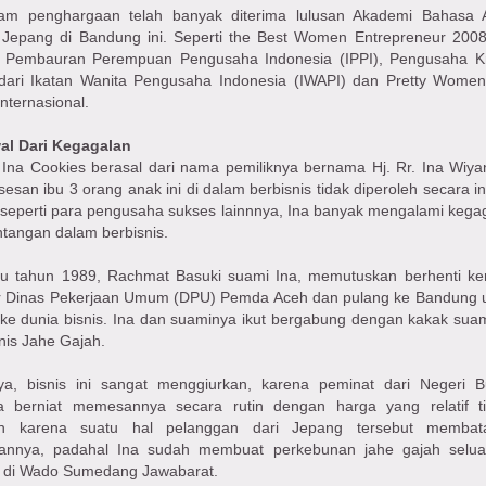
am penghargaan telah banyak diterima lulusan Akademi Bahasa 
 Jepang di Bandung ini. Seperti the Best Women Entrepreneur 2008
n Pembauran Perempuan Pengusaha Indonesia (IPPI), Pengusaha Kr
dari Ikatan Wanita Pengusaha Indonesia (IWAPI) dan Pretty Women
Internasional.
al Dari Kegagalan
Ina Cookies berasal dari nama pemiliknya bernama Hj. Rr. Ina Wiyan
esan ibu 3 orang anak ini di dalam berbisnis tidak diperoleh secara in
seperti para pengusaha sukses lainnnya, Ina banyak mengalami kega
ntangan dalam berbisnis.
itu tahun 1989, Rachmat Basuki suami Ina, memutuskan berhenti ker
r Dinas Pekerjaan Umum (DPU) Pemda Aceh dan pulang ke Bandung 
 ke dunia bisnis. Ina dan suaminya ikut bergabung dengan kakak sua
nis Jahe Gajah.
ya, bisnis ini sangat menggiurkan, karena peminat dari Negeri 
a berniat memesannya secara rutin dengan harga yang relatif ti
 karena suatu hal pelanggan dari Jepang tersebut membata
annya, padahal Ina sudah membuat perkebunan jahe gajah selu
r di Wado Sumedang Jawabarat.