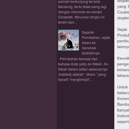
stopl
pernah berkunjung ke kota
Bandung, tentu tidak asing lagi
yang 
dengan minuman es cendol
Cooki
Elizabeth. Minuman dingin ini
stople
terdiri dari...
Sejak
Sejarah
Produ
Pernikahan, sejak
pembu
Adam ke
lainny
Generasi
Setelahnya
Keuni
Pernikahan berasal dari
bahasa Arab yaitu an-Nikah. An-
penge
Nikah dalam artian sebenarnya
binta
(hakikat) adalah “ dham ” yang
lebara
berarti “menghimpit”...
Untuk
bebera
Konen
Bandu
banya
Indon
sepert