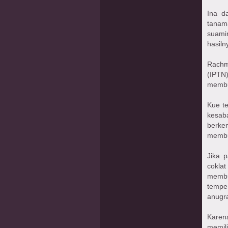
Ina d
tanam
suami
hasil
Rachm
(IPTN)
membua
Kue t
kesab
berke
membua
Jika 
cokla
membu
tempe,
anugr
Karena
memili