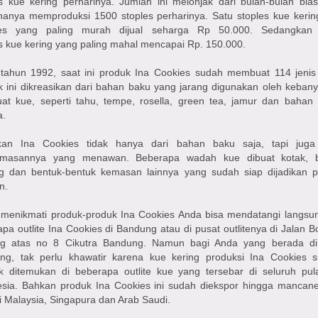
es kue kering perharinya. Jumlah ini melonjak dari bulan-bulan bia
hanya memproduksi 1500 stoples perharinya. Satu stoples kue kerin
es yang paling murah dijual seharga Rp 50.000. Sedangkan 
s kue kering yang paling mahal mencapai Rp. 150.000.
 tahun 1992, saat ini produk Ina Cookies sudah membuat 114 jenis
k ini dikreasikan dari bahan baku yang jarang digunakan oleh keban
at kue, seperti tahu, tempe, rosella, green tea, jamur dan bahan
a.
kan Ina Cookies tidak hanya dari bahan baku saja, tapi juga
masannya yang menawan. Beberapa wadah kue dibuat kotak, bu
ng dan bentuk-bentuk kemasan lainnya yang sudah siap dijadikan p
n.
 menikmati produk-produk Ina Cookies Anda bisa mendatangi langsu
pa outlite Ina Cookies di Bandung atau di pusat outlitenya di Jalan B
g atas no 8 Cikutra Bandung. Namun bagi Anda yang berada di
ng, tak perlu khawatir karena kue kering produksi Ina Cookies 
k ditemukan di beberapa outlite kue yang tersebar di seluruh pul
esia. Bahkan produk Ina Cookies ini sudah diekspor hingga mancan
i Malaysia, Singapura dan Arab Saudi.