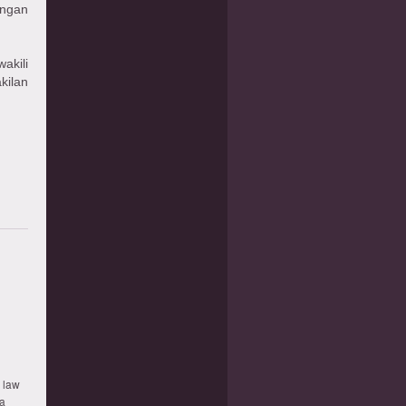
angan
akili
kilan
 law
da