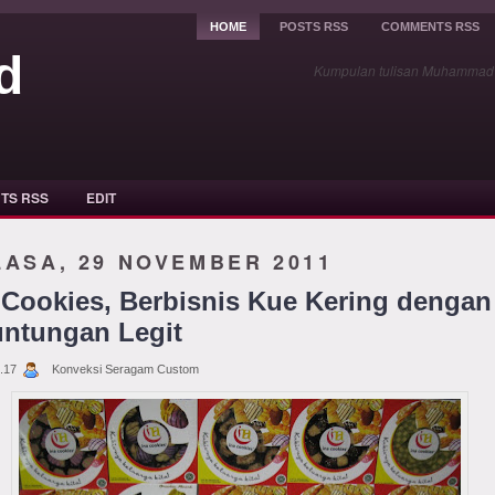
HOME
POSTS RSS
COMMENTS RSS
d
Kumpulan tulisan Muhammad Y
TS RSS
EDIT
LASA, 29 NOVEMBER 2011
 Cookies, Berbisnis Kue Kering dengan
ntungan Legit
.17
Konveksi Seragam Custom