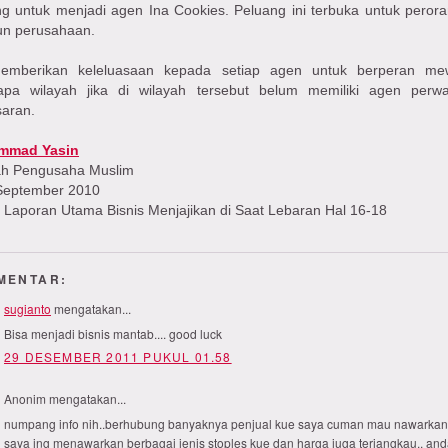
ng untuk menjadi agen Ina Cookies. Peluang ini terbuka untuk peror
n perusahaan.
emberikan keleluasaan kepada setiap agen untuk berperan mew
apa wilayah jika di wilayah tersebut belum memiliki agen perwa
aran.
mmad Yasin
ah Pengusaha Muslim
/September 2010
 Laporan Utama Bisnis Menjajikan di Saat Lebaran Hal 16-18
MENTAR:
sugianto
mengatakan...
Bisa menjadi bisnis mantab.... good luck
29 DESEMBER 2011 PUKUL 01.58
Anonim mengatakan...
numpang info nih..berhubung banyaknya penjual kue saya cuman mau nawarkan
saya ing menawarkan berbagai jenis stoples kue dan harga juga terjangkau.. an