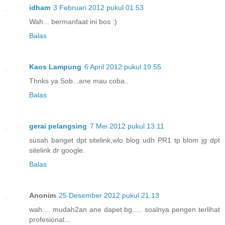
idham
3 Februari 2012 pukul 01.53
Wah... bermanfaat ini bos :)
Balas
Kaos Lampung
6 April 2012 pukul 19.55
Thnks ya Sob...ane mau coba..
Balas
gerai pelangsing
7 Mei 2012 pukul 13.11
susah banget dpt sitelink,wlo blog udh PR1 tp blom jg dpt
sitelink dr google.
Balas
Anonim
25 Desember 2012 pukul 21.13
wah.... mudah2an ane dapet bg..... soalnya pengen terlihat
profesional...