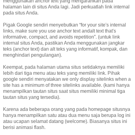
menggunakan anchor text yang mengarahkan pada
halaman lain di situs Anda lagi. Jadi perkuatlah link internal
pada situs Anda.
Pigak Google sendiri menyebutkan “for your site's internal
links, make sure you use anchor text andalt text that's
informative, compact, and avoids repetition”. (untuk link
internal situs Anda, pastikan Anda menggunakan jangkar
teks (anchor text) dan alt teks yang informatif, kompak, dan
menghindari pengulangan).
Keempat, pada halaman utama situs setidaknya memiliki
lebih dari tiga menu atau teks yang memiliki link. Pihak
google sendiri menyatakan we only display sitelinks when a
site has a minimum of three sitelinks available. (kami hanya
menampilkan tautan situs saat situs memiliki minimal tiga
tautan situs yang tersedia).
Karena ada beberapa orang yang pada homepage situsnya
hanya menampilkan satu atau dua menu saja berupa log ini
atau ucapan selamat datang (welcome). Biasanya situs ini
berisi animasi flash.