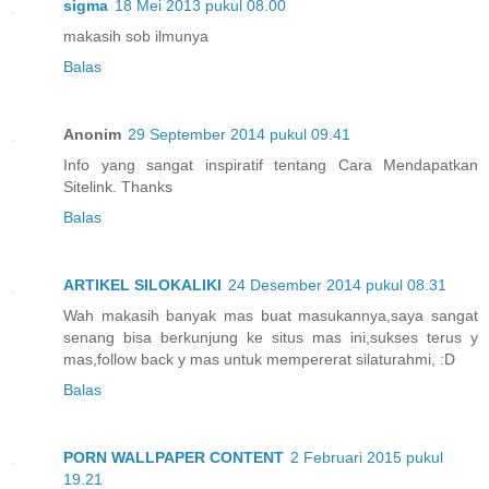
sigma
18 Mei 2013 pukul 08.00
makasih sob ilmunya
Balas
Anonim
29 September 2014 pukul 09.41
Info yang sangat inspiratif tentang Cara Mendapatkan
Sitelink. Thanks
Balas
ARTIKEL SILOKALIKI
24 Desember 2014 pukul 08.31
Wah makasih banyak mas buat masukannya,saya sangat
senang bisa berkunjung ke situs mas ini,sukses terus y
mas,follow back y mas untuk mempererat silaturahmi, :D
Balas
PORN WALLPAPER CONTENT
2 Februari 2015 pukul
19.21