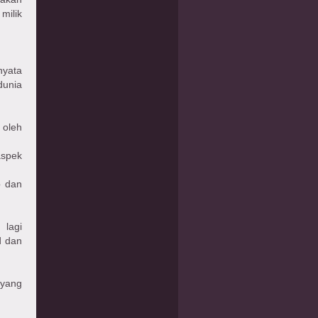
milik
nyata
dunia
 oleh
aspek
b dan
 lagi
d dan
 yang