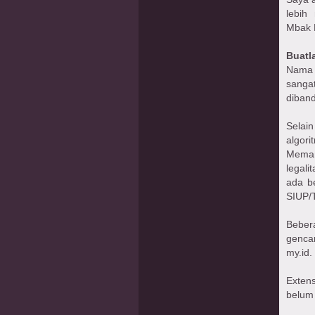
lebih
Mbak 
Buatl
Nama 
sanga
diband
Selain
algori
Meman
legali
ada b
SIUP/T
Beber
gencar
my.id.
Exten
belum