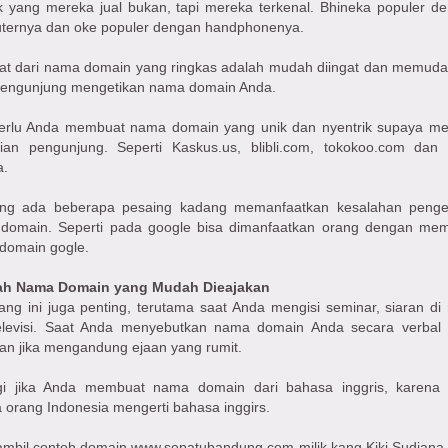
k yang mereka jual bukan, tapi mereka terkenal. Bhineka populer d
ternya dan oke populer dengan handphonenya.
at dari nama domain yang ringkas adalah mudah diingat dan memud
pengunjung mengetikan nama domain Anda.
perlu Anda membuat nama domain yang unik dan nyentrik supaya me
tian pengunjung. Seperti Kaskus.us, blibli.com, tokokoo.com dan
a.
g ada beberapa pesaing kadang memanfaatkan kesalahan penge
domain. Seperti pada google bisa dimanfaatkan orang dengan me
domain gogle.
ah Nama Domain yang Mudah Dieajakan
ang ini juga penting, terutama saat Anda mengisi seminar, siaran di 
elevisi. Saat Anda menyebutkan nama domain Anda secara verbal
tan jika mengandung ejaan yang rumit.
gi jika Anda membuat nama domain dari bahasa inggris, karena 
orang Indonesia mengerti bahasa inggirs.
ambil contoh domain www.sepatubandung.com milik kang Kiki Sudiana