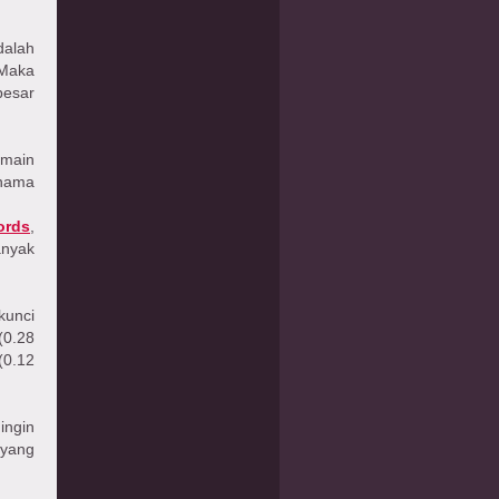
alah
 Maka
besar
main
 nama
ords
,
anyak
kunci
(0.28
(0.12
ingin
 yang