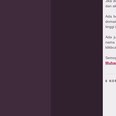
Jika d
dan ak
Ada b
domai
tinggi
Ada j
nama 
klikbc
Semog
Muha
6 KO