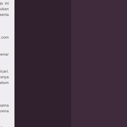
a ini
jukan
serta
e.com
benar
cari.
usnya
belum
 nama
arena