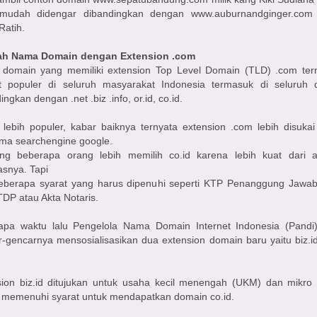
 mudah didengar dibandingkan dengan www.auburnandginger.com 
Ratih.
ah Nama Domain dengan Extension .com
domain yang memiliki extension Top Level Domain (TLD) .com ter
t populer di seluruh masyarakat Indonesia termasuk di seluruh 
ingkan dengan .net .biz .info, or.id, co.id.
 lebih populer, kabar baiknya ternyata extension .com lebih disukai
tma searchengine google.
g beberapa orang lebih memilih co.id karena lebih kuat dari 
tasnya. Tapi
eberapa syarat yang harus dipenuhi seperti KTP Penanggung Jawa
DP atau Akta Notaris.
apa waktu lalu Pengelola Nama Domain Internet Indonesia (Pandi)
-gencarnya mensosialisasikan dua extension domain baru yaitu biz.i
sion biz.id ditujukan untuk usaha kecil menengah (UKM) dan mikro
 memenuhi syarat untuk mendapatkan domain co.id.