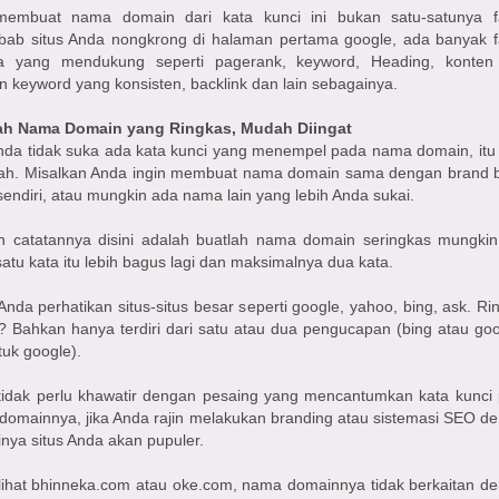
membuat nama domain dari kata kunci ini bukan satu-satunya f
bab situs Anda nongkrong di halaman pertama google, ada banyak f
ya yang mendukung seperti pagerank, keyword, Heading, konten
 keyword yang konsisten, backlink dan lain sebagainya.
ah Nama Domain yang Ringkas, Mudah Diingat
nda tidak suka ada kata kunci yang menempel pada nama domain, itu 
ah. Misalkan Anda ingin membuat nama domain sama dengan brand b
endiri, atau mungkin ada nama lain yang lebih Anda sukai.
 catatannya disini adalah buatlah nama domain seringkas mungkin,
satu kata itu lebih bagus lagi dan maksimalnya dua kata.
nda perhatikan situs-situs besar seperti google, yahoo, bing, ask. Ri
? Bahkan hanya terdiri dari satu atau dua pengucapan (bing atau go
tuk google).
tidak perlu khawatir dengan pesaing yang mencantumkan kata kunci
domainnya, jika Anda rajin melakukan branding atau sistemasi SEO d
inya situs Anda akan pupuler.
lihat bhinneka.com atau oke.com, nama domainnya tidak berkaitan d