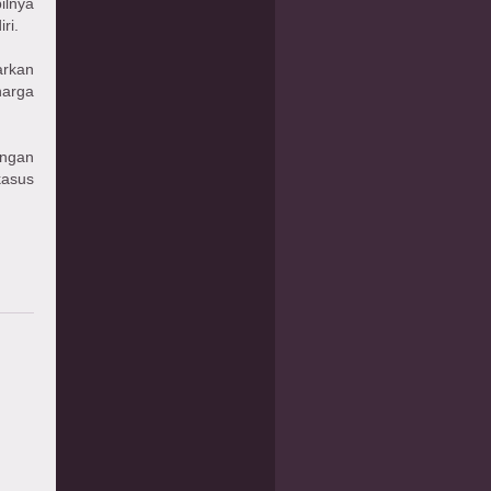
ilnya
ri.
arkan
harga
engan
kasus