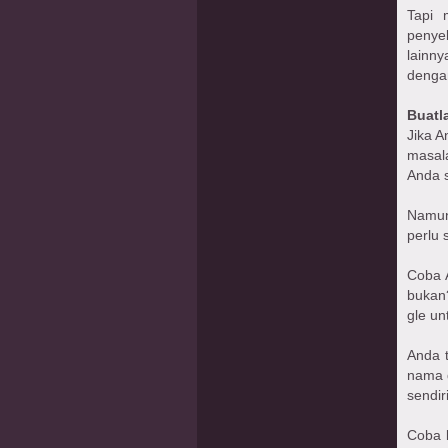
Tapi 
penye
lainn
dengan
Buatl
Jika A
masal
Anda s
Namun
perlu 
Coba A
bukan
gle un
Anda 
nama 
sendir
Coba 