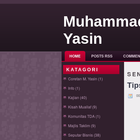
Muhamma
Yasin
HOME
POSTS RSS
COMMEN
KATAGORI
SEN
Coretan M. Yasin
(1)
Tip
Info
(1)
00
Kajian
(40)
Kisah Muallaf
(9)
Komunitas TDA
(1)
Majlis Taklim
(9)
Seputar Bisnis
(38)