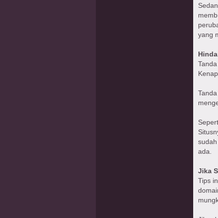
Sedan
membu
perub
yang 
Hinda
Tanda
Kenapa
Tanda
mengej
Sepert
Situsn
sudah
ada.
Jika 
Tips 
domain
mungki