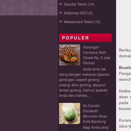
Seputar Tokoh
(14)
Sistemasi SEO
(2)
Wawancara Tokoh
(13)
POPULER
Gorengan
Berik
Cendana Raih
domai
Omset Rp. 3 Juta
Perhari
Buatl
Anda tentu tak
Penga
asing dengan makanan jajanan
gorengan, seperti goreng
search
pisang, tahu goreng, ataupun
tempe goreng. Namun apakah
Ketik
Anda tahu bahwa...
akan 
pada 
Es Cendol
keywor
Elizabeth
Minuman Khas
Kurang
Kota Bandung
situs 
Bagi Anda yang