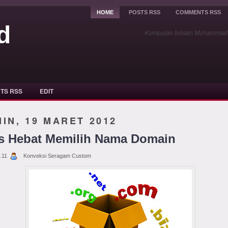
HOME
POSTS RSS
COMMENTS RSS
d
Kumpulan tulisan Muhammad Y
TS RSS
EDIT
IN, 19 MARET 2012
s Hebat Memilih Nama Domain
.11
Konveksi Seragam Custom