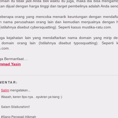
omain itu tidak jadi Anda beli waktu itu juga, maka dia bisa mengamb
an dijual dengan harga tinggi dan target pembelinya adalah Anda sendi
eberapa orang yang mencoba menarik keuntungan dengan mendaft
n nama perusahaan orang lain dan kemudian menjualnya dengan 
 (istilahnya disebut cybersquatting). Seperti kasus mustika-ratu.com.
uga kejahatan lain yang mendaftarkan nama domain yang mirip d
domain orang lain (Istilahnya disebut typosquatting). Seperti 
a.com.
a Bermanfaat....
mmad Yasin
MENTAR:
Salim
mengatakan...
Waaah, keren tips nya. . syukran ya kang :)
Salam Silatiurahim!!
#Sang Penggali Hikmah