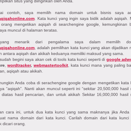
ilkan situs yang diinginkan oleh Anda.
ai contoh, saya memilih nama domain untuk bisnis saya ad
qiqahonline.com
. Kata kunci yang ingin saya bidik adalah aqiqah.
a orang mengetikan aqiqah di searchengine google, kemungkinan 
saya muncul di halaman teratas.
yang menarik dari pengalama saya dalam memilih do
qiqahonline.com
, adalah pemilihan kata kunci yang akan dijadikan
n antara aqiqah dan akikah keduanya memiliki maksud yang sama.
sudah begini saya akan cek di tools kata kunci seperti di
google adw
ure
,
wordtracker
,
webmastertoolkit
, kata kunci mana yang paling b
kan, aqiqah atau akikah.
mungkin Anda coba di serachengine google dengan mengetikan kata 
ya “aqiqah”. Nanti akan muncul seperti ini “sekitar 20,500,000 hasil 
” diatas hasil pencarian, dan untuk akikah Sekitar 16,000,000 hasil 
an cara ini, untuk dua kata kunci yang sama maknanya jika Anda 
at nama domain dari kata kunci. Carilah domain dari kata kunci
 dicari orang.