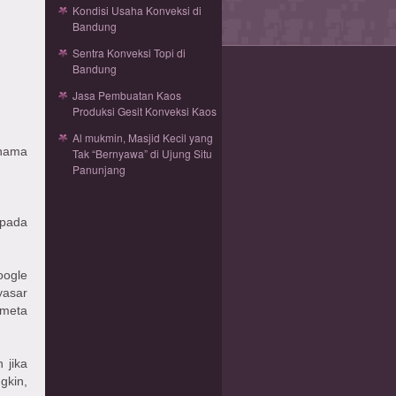
Kondisi Usaha Konveksi di
Bandung
Sentra Konveksi Topi di
Bandung
Jasa Pembuatan Kaos
Produksi Gesit Konveksi Kaos
Al mukmin, Masjid Kecil yang
 nama
Tak “Bernyawa” di Ujung Situ
Panunjang
 pada
oogle
yasar
 meta
 jika
gkin,