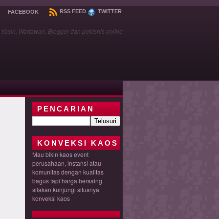
RSS FEED
TWITTER
FACEBOOK
asin, Wartawan, Blogger dan pebisnis online
PENCARIAN
KONVEKSI KAOS
Mau bikin kaos event
perusahaan, instansi atau
komunitas dengan kualitas
bagus tapi harga bersaing
silakan kunjungi situsnya
konveksi kaos