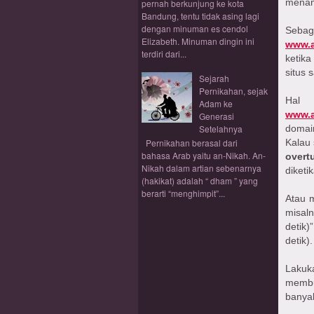
menamp
pernah berkunjung ke kota
Bandung, tentu tidak asing lagi
dengan minuman es cendol
Sebag
Elizabeth. Minuman dingin ini
www.a
terdiri dari...
ketik
situs 
Sejarah
Pernikahan, sejak
Hal 
Adam ke
www.a
Generasi
Setelahnya
domai
Kalau 
Pernikahan berasal dari
bahasa Arab yaitu an-Nikah. An-
overt
Nikah dalam artian sebenarnya
diketi
(hakikat) adalah “ dham ” yang
berarti “menghimpit”...
Atau 
misaln
detik)
detik).
Lakuk
membu
banyak