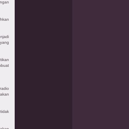
engan
ahkan
njadi
 yang
tikan
mbuat
radio
 akan
tidak
 akan