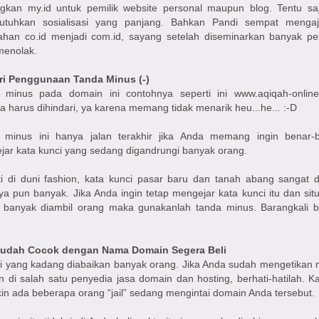
gkan my.id untuk pemilik website personal maupun blog. Tentu saj
tuhkan sosialisasi yang panjang. Bahkan Pandi sempat menga
ahan co.id menjadi com.id, sayang setelah diseminarkan banyak pe
menolak.
ri Penggunaan Tanda Minus (-)
 minus pada domain ini contohnya seperti ini www.aqiqah-onlin
 harus dihindari, ya karena memang tidak menarik heu...he... :-D
 minus ini hanya jalan terakhir jika Anda memang ingin benar-
ar kata kunci yang sedang digandrungi banyak orang.
i di duni fashion, kata kunci pasar baru dan tanah abang sangat di
ya pun banyak. Jika Anda ingin tetap mengejar kata kunci itu dan sit
 banyak diambil orang maka gunakanlah tanda minus. Barangkali 
Sudah Cocok dengan Nama Domain Segera Beli
ini yang kadang diabaikan banyak orang. Jika Anda sudah mengetikan
 di salah satu penyedia jasa domain dan hosting, berhati-hatilah. K
n ada beberapa orang “jail” sedang mengintai domain Anda tersebut.