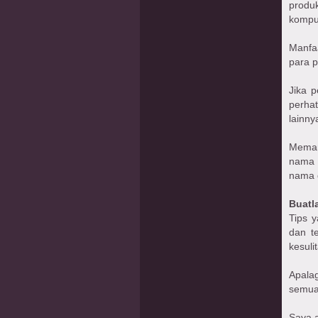
produ
kompu
Manfa
para 
Jika 
perha
lainny
Meman
nama 
nama 
Buatl
Tips y
dan t
kesuli
Apala
semua 
Saya 