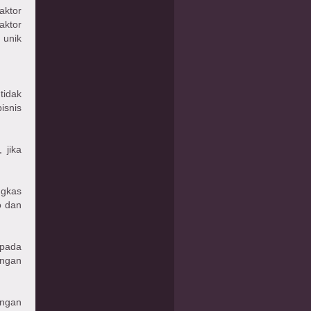
aktor
aktor
 unik
tidak
isnis
 jika
ngkas
o dan
 pada
engan
engan